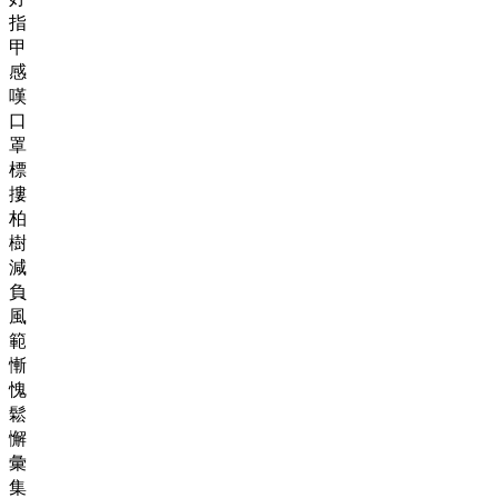
指
甲
感
嘆
口
罩
標
摟
柏
樹
減
負
風
範
慚
愧
鬆
懈
彙
集