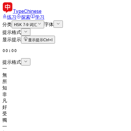
Type
Chinese
练习
探索
学习
分类
字体
HSK 7-9 词汇
提示格式
显示提示
显示提示
Ctrl+I
00:00
提示格式
一
無
所
知
非
凡
好
受
獨
一