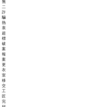
無
二
詐
騙
熱
衷
超
標
破
案
報
案
更
衣
室
移
交
工
匠
完
好