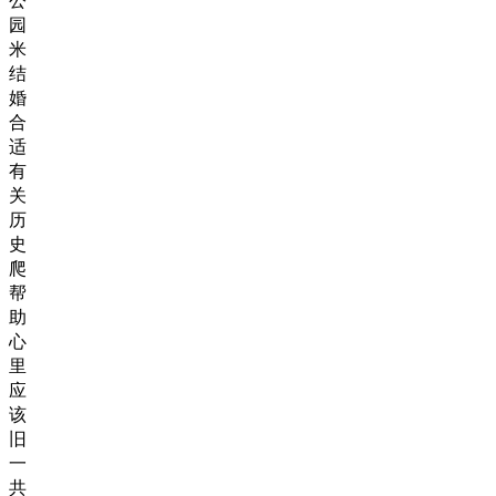
公
园
米
结
婚
合
适
有
关
历
史
爬
帮
助
心
里
应
该
旧
一
共