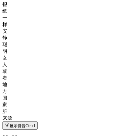
报
纸
一
样
安
静
聪
明
女
人
或
者
地
方
国
家
脏
来源
显示拼音
Ctrl+I