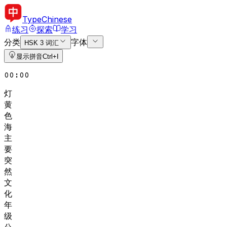
Type
Chinese
练习
探索
学习
分类
字体
HSK 3 词汇
显示拼音
Ctrl+I
00:00
灯
黄
色
海
主
要
突
然
文
化
年
级