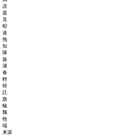
涯
蓋
見
昭
途
拖
知
隊
族
灌
春
輕
韓
託
旗
輪
飄
牧
端
来源