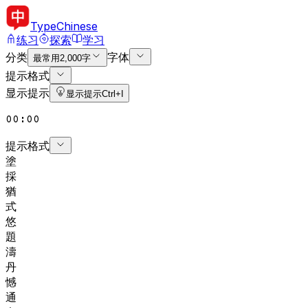
Type
Chinese
练习
探索
学习
分类
字体
最常用2,000字
提示格式
显示提示
显示提示
Ctrl+I
00:00
提示格式
塗
採
猶
式
悠
題
濤
丹
憾
通