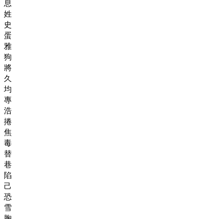
息
姓
史
蛋
雅
狗
將
久
均
專
浩
捲
焦
毒
替
巷
陷
己
恐
雪
胸