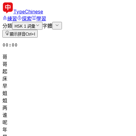
Type
Chinese
練習
探索
學習
分類
字體
HSK 1 詞彙
顯示拼音
Ctrl+I
00:00
哥
哥
起
床
早
姐
姐
两
谁
呢
年