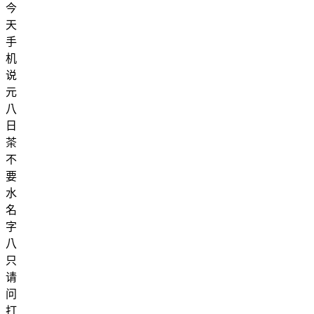
今
天
手
机
说
元
八
日
茶
不
要
水
名
字
八
只
请
问
打