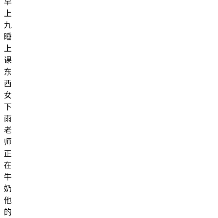
早
上
九
睡
上
课
东
西
女
下
雨
老
师
正
在
牛
奶
他
的